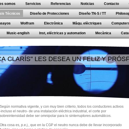
es somos
Servicios
Referencias
Noticias
Contacto
sis Técnicos
Diseño de Protecciones
Diseño TN-S / TT
Philoso
nsayos
Wolfram
Electrònica
Màqu. elèctriques
Computer
Music-english
Inst, eléctricas y automation
Mecànica
Cata
CA CLARÍS" LES DESEA UN FELIZ Y PRÓ
Según normativa vigente, y con muy bien criterio, todos los conductores activos
-incluso el neutro- de una instalación eléctrica industrial, el corte por
sobreintensidad debe ser omnipolar para lo sinterruptores automáticos.
Otra cosa es, p.e.j., que en la CGP el neutro nunca debe de llevar incorporado