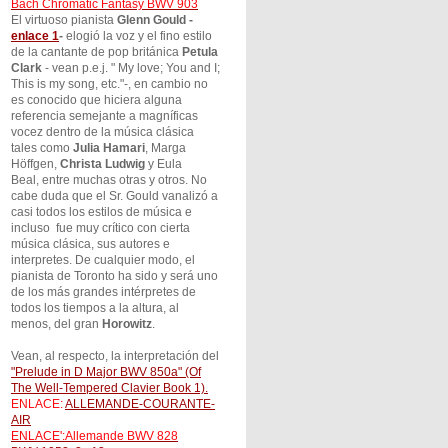
Bach Chromatic Fantasy BWV 903
El virtuoso pianista
Glenn Gould -
enlace 1
-
elogió la voz y el fino estilo
de la cantante de pop británica
Petula
Clark
- vean p.e.j. " My love; You and I;
This is my song, etc."-, en cambio no
es conocido que hiciera alguna
referencia semejante a magníficas
vocez dentro de la música clásica
tales como
Julia Hamari
, Marga
Höffgen,
Christa Ludwig
y Eula
Beal, entre muchas otras y otros. No
cabe duda que el Sr. Gould vanalizó a
casi todos los estilos de música e
incluso fue muy crítico con cierta
música clásica, sus autores e
interpretes. De cualquier modo, el
pianista de Toronto ha sido y será uno
de los más grandes intérpretes de
todos los tiempos a la altura, al
menos, del gran
Horowitz
.
Vean, al respecto, la interpretación del
"Prelude in D Major BWV 850a" (Of
The Well-Tempered Clavier Book 1).
ENLACE:
ALLEMANDE-COURANTE-
AIR
ENLACE':Allemande BWV 828