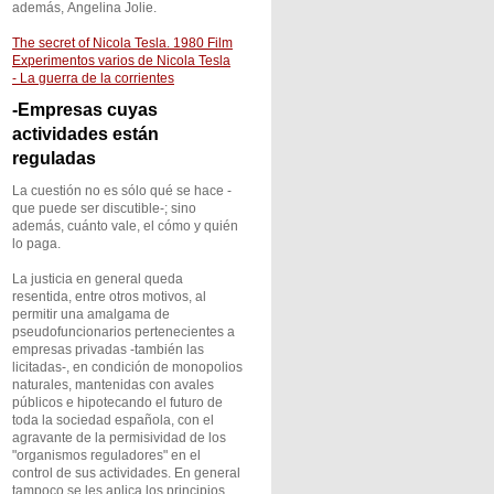
además, Angelina Jolie.
The secret of Nicola Tesla. 1980 Film
Experimentos varios de Nicola Tesla
- La guerra de la corrientes
-Empresas cuyas
actividades están
reguladas
La cuestión no es sólo qué se hace -
que puede ser discutible-; sino
además, cuánto vale, el cómo y quién
lo paga.
La justicia en general queda
resentida, entre otros motivos, al
permitir una amalgama de
pseudofuncionarios pertenecientes a
empresas privadas -también las
licitadas-, en condición de monopolios
naturales, mantenidas con avales
públicos e hipotecando el futuro de
toda la sociedad española, con el
agravante de la permisividad de los
"organismos reguladores" en el
control de sus actividades. En general
tampoco se les aplica los principios