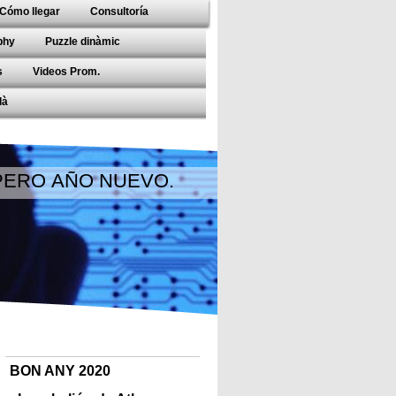
Cómo llegar
Consultoría
phy
Puzzle dinàmic
s
Videos Prom.
là
SPERO AÑO NUEVO.
BON ANY 2020