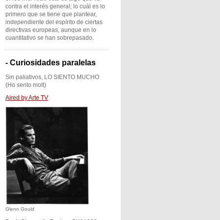
contra el interés general; lo cuál es lo
primero que se tiene que plantear,
independiente del espírito de ciertas
directivas europeas, aunque en lo
cuantitativo se han sobrepasado.
- Curiosidades paralelas
Sin paliativos, LO SIENTO MUCHO
(Ho sento molt)
Aired by Arte TV
Glenn Gould