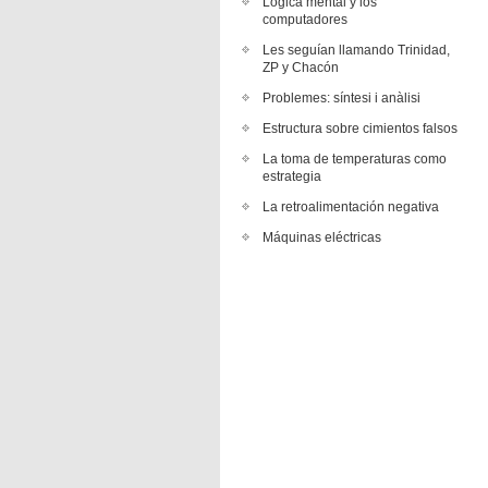
Lógica mental y los
computadores
Les seguían llamando Trinidad,
ZP y Chacón
Problemes: síntesi i anàlisi
Estructura sobre cimientos falsos
La toma de temperaturas como
estrategia
La retroalimentación negativa
Máquinas eléctricas