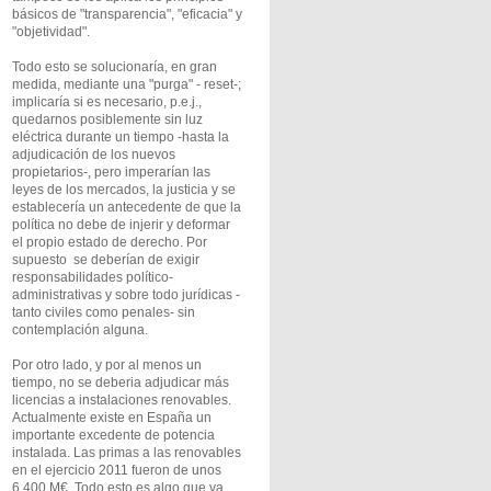
básicos de "transparencia", "eficacia" y
"objetividad".
Todo esto se solucionaría, en gran
medida, mediante una "purga" - reset-;
implicaría si es necesario, p.e.j.,
quedarnos posiblemente sin luz
eléctrica durante un tiempo -hasta la
adjudicación de los nuevos
propietarios-, pero imperarían las
leyes de los mercados, la justicia y se
establecería un antecedente de que la
política no debe de injerir y deformar
el propio estado de derecho. Por
supuesto se deberían de exigir
responsabilidades político-
administrativas y sobre todo jurídicas -
tanto civiles como penales- sin
contemplación alguna.
Por otro lado, y por al menos un
tiempo, no se deberia adjudicar más
licencias a instalaciones renovables.
Actualmente existe en España un
importante excedente de potencia
instalada. Las primas a las renovables
en el ejercicio 2011 fueron de unos
6.400 M€. Todo esto es algo que va