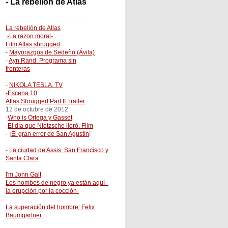
- La rebelión de Atlas
La rebelión de Atlas
-La razon moral-
Film Atlas shrugged
-
Mayorazgos de Sedeño (Ávila)
-
Ayn Rand. Programa sin
fronteras
-
NIKOLA TESLA. TV
-Escena 10
Atlas Shrugged Part II Trailer
12 de octubre de 2012
-
Who is Ortega y Gasset
-
El día que Nietzsche lloró. Film
- ¡
El gran error de San Agustín
!
-
La ciudad de Assis. San Francisco y
Santa Clara
I'm John Galt
Los hombes de negro ya están aquí -
la erupción por la cocción-
La superación del hombre: Felix
Baumgartner