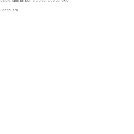
fusible, sino un borne o pletina de conexión.
Continuará .....