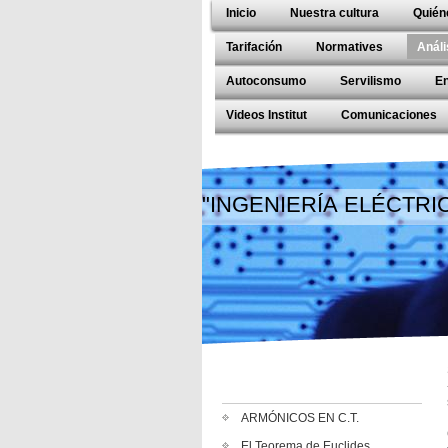
Inicio
Nuestra cultura
Quién
Tarifación
Normatives
Análi
Autoconsumo
Servilismo
E
Videos Institut
Comunicaciones
"INGENIERÍA ELÉCTRI
ARMÓNICOS EN C.T.
El Teorema de Euclides