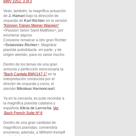
BWV 1052. 3 of 3
Vean, también, la magnífica actuación
de
J. Hamari
bajo la dirección de
orquesta de
Karl Richter
en la versión
"Können Tränen Meiner Wangen"
<Passion Selon Saint Matthieu>; por
enumerar alguna.
Conviene remalcar a otro gran Richter
<
Sviatoslav Richter
>. Magistral
pianista autodidacta -en parte- y de
origen alemán, para no variar mucho.
Dentro de los temas de una gran
armonía y perfección mencionaría la
"Bach Cantata BWV147-1"
en la
interpretación conducida por el
director de orquesta y coros, el
alemán
Nikolaus Harnoncourt
.
Ya en la cercanía, es justo recordar a
la magnífica pianista catalana y
española
Alicia de Larrocha
.
Ver
Bach French Suite Nº 6
Dentro de una gran cantidad de
magníficos pianistas, convendría
enumerar, además, a Wilhelm Kempff