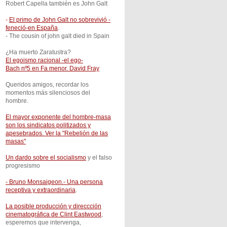
Robert Capella también es
John Galt
-
El primo de John Galt no sobrevivió -
feneció-en España
.
- The cousin of john galt died in Spain
¿Ha muerto Zaratustra?
El egoismo racional -el ego-
Bach nº5 en Fa menor. David Fray
Queridos amigos, recordar los
momentos más silenciosos del
hombre.
El mayor exponente del hombre-masa
son los sindicatos politizados y
apesebrados. Ver la "Rebelión de las
masas"
Un dardo sobre el socialismo
y el falso
progresismo
- Bruno Monsaigeon.- Una persona
receptiva y extraordinaria
.
La posible producción y direccción
cinematográfica de Clint Eastwood
,
esperemos que intervenga,