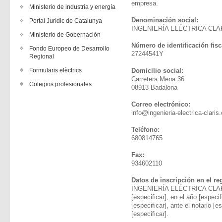
empresa.
Ministerio de industria y energía
Denominación social:
Portal Jurídic de Catalunya
INGENIERÍA ELÉCTRICA CLA
Ministerio de Gobernación
Número de identificación fisc
Fondo Europeo de Desarrollo
27244541Y
Regional
Formularis elèctrics
Domicilio social:
Carretera Mena 36
Colegios profesionales
08913 Badalona
Correo electrónico:
info@ingenieria-electrica-clari
Teléfono:
680814765
Fax:
934602110
Datos de inscripción en el reg
INGENIERÍA ELÉCTRICA CLARÍS,
[especificar], en el año [especi
[especificar], ante el notario [es
[especificar].