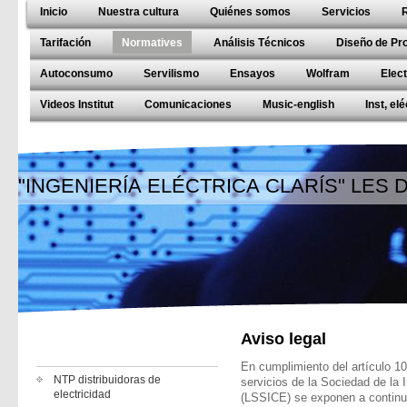
Inicio
Nuestra cultura
Quiénes somos
Servicios
Tarifación
Normatives
Análisis Técnicos
Diseño de Pr
Autoconsumo
Servilismo
Ensayos
Wolfram
Elec
Videos Institut
Comunicaciones
Music-english
Inst, el
"INGENIERÍA ELÉCTRICA CLARÍS" LES
Aviso legal
En cumplimiento del artículo 10 
NTP distribuidoras de
servicios de la Sociedad de la
electricidad
(LSSICE) se exponen a continuac