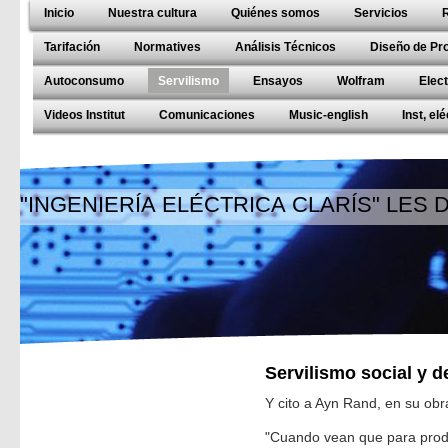
Inicio
Nuestra cultura
Quiénes somos
Servicios
Tarifación
Normatives
Análisis Técnicos
Diseño de Pr
Autoconsumo
Servilismo
Ensayos
Wolfram
Elec
Videos Institut
Comunicaciones
Music-english
Inst, el
"INGENIERÍA ELÉCTRICA CLARÍS" LES
Servilismo social y 
Y cito a Ayn Rand, en su obr
"Cuando vean que para produ