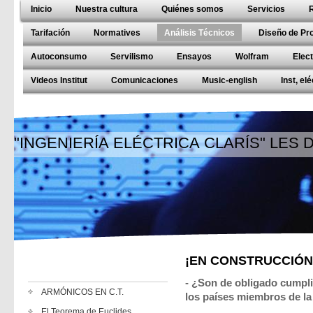
Inicio
Nuestra cultura
Quiénes somos
Servicios
Tarifación
Normatives
Análisis Técnicos
Diseño de Pr
Autoconsumo
Servilismo
Ensayos
Wolfram
Elec
Videos Institut
Comunicaciones
Music-english
Inst, el
"INGENIERÍA ELÉCTRICA CLARÍS" LES
¡EN CONSTRUCCIÓN
- ¿Son de obligado cumpli
ARMÓNICOS EN C.T.
los países miembros de l
El Teorema de Euclides