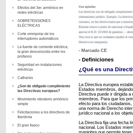
Una opinión:
Efectos del 3er. armónico en
Las directivas son de obligado cumplimient
redes eléctricas
ordenamiento juridico. Ejemplo: La directiva
SOBRETENSIONES
consumo, no fue efectiva hasta que a nuestros
ELÉCTRICAS
Bruselas estuvo a punto de sancionar a España
aprovar el R.D. 23/2003 de garantias.... aho
Corte omnipolar de los
Otra cosa es que un ciudadano español al vers
interruptores automáticos
Directiva no transpuesta.
La fuente de corriente eléctrica;
- Marcado CE
la gran desconocida entre los
profanos
- Definiciones
Seguridad en instalaciones
¿Qué es una Direct
eléctricas
Catharsis
La Directiva europea estable
¿Son de obligado cumplimiento
Estados miembros, dejándole
las Directivas europeas?
Directiva puede ir dirigida 
miembros. Para que los prin
Movimiento vibratorio armónico
efecto para los ciudadanos, 
simple
una norma de Derecho inter
Felicitaciones a los directivos de
jurídico nacional a los objeti
Iberdrola
La Directiva fija una fecha l
El gran fiasco
nacional. Los Estados mie
maniobra que permite tener