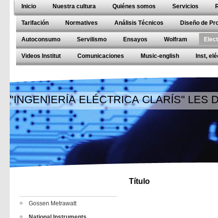
Inicio
Nuestra cultura
Quiénes somos
Servicios
Tarifación
Normatives
Análisis Técnicos
Diseño de Pr
Autoconsumo
Servilismo
Ensayos
Wolfram
Elec
Videos Institut
Comunicaciones
Music-english
Inst, el
"INGENIERÍA ELÉCTRICA CLARÍS" LES
Título
Gossen Metrawatt
National Instruments