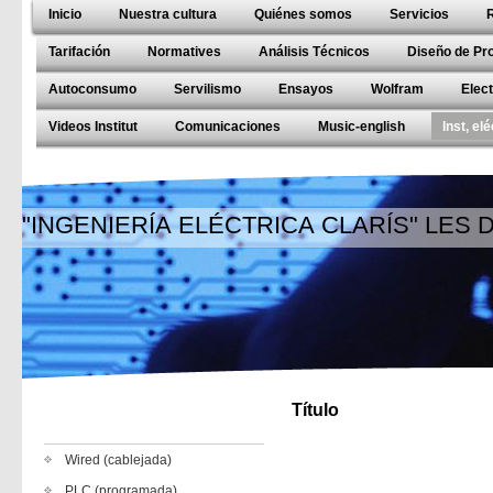
Inicio
Nuestra cultura
Quiénes somos
Servicios
Tarifación
Normatives
Análisis Técnicos
Diseño de Pr
Autoconsumo
Servilismo
Ensayos
Wolfram
Elec
Videos Institut
Comunicaciones
Music-english
Inst, el
"INGENIERÍA ELÉCTRICA CLARÍS" LES
Título
Wired (cablejada)
PLC (programada)