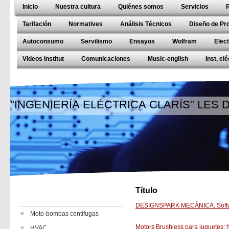
Inicio
Nuestra cultura
Quiénes somos
Servicios
Tarifación
Normatives
Análisis Técnicos
Diseño de Pr
Autoconsumo
Servilismo
Ensayos
Wolfram
Elec
Videos Institut
Comunicaciones
Music-english
Inst, el
"INGENIERÍA ELÉCTRICA CLARÍS" LES
Título
DESIGNSPARK MECÀNICA. Soft
Moto-bombas centífugas
Motors Brushless para juguetes; 
HVAC