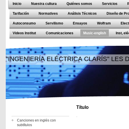
Inicio
Nuestra cultura
Quiénes somos
Servicios
Tarifación
Normatives
Análisis Técnicos
Diseño de Pr
Autoconsumo
Servilismo
Ensayos
Wolfram
Elec
Videos Institut
Comunicaciones
Music-english
Inst, el
"INGENIERÍA ELÉCTRICA CLARÍS" LES
Título
.
Canciones en inglés con
subtítulos