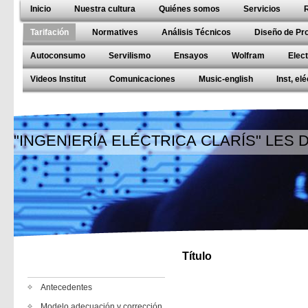
Inicio
Nuestra cultura
Quiénes somos
Servicios
Tarifación
Normatives
Análisis Técnicos
Diseño de Pr
Autoconsumo
Servilismo
Ensayos
Wolfram
Elec
Videos Institut
Comunicaciones
Music-english
Inst, el
"INGENIERÍA ELÉCTRICA CLARÍS" LES
Título
Antecedentes
Modelo adecuación y corrección