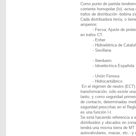
Como punto de partida tendremo
corriente homopolar (Io) -actua
trafos de distribución -bobina 
Cada distribuidora tenía, o tien
amperios:
- Fecsa; Ajuste de proteccio
en trafos CT.
- Enher
- Hidroelétrica de Catalu
- Sevillana
- Iberduero
- Idroeléctrica Española
- Unión Fenosa
- Hidrocantábrico
En el régimen de neutro (ECT) 
transformación, sólo existe una 
tanto, y como seguridad primer
de contacto, determinadas medi
seguridad prescritas en el Reg
es una función I-t.
Se está haciendo referencia a 
distribuidos y ubicados en zon
tendrá una misma tierra de MT
autovalvulares, masas, etc.- y d