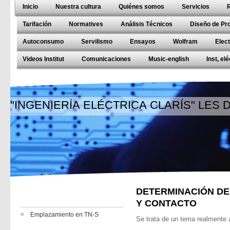
Inicio
Nuestra cultura
Quiénes somos
Servicios
Tarifación
Normatives
Análisis Técnicos
Diseño de Pr
Autoconsumo
Servilismo
Ensayos
Wolfram
Elec
Videos Institut
Comunicaciones
Music-english
Inst, el
"INGENIERÍA ELÉCTRICA CLARÍS" LES
DETERMINACIÓN DE
Y CONTACTO
Emplazamiento en TN-S
Se trata de un tema realmente 