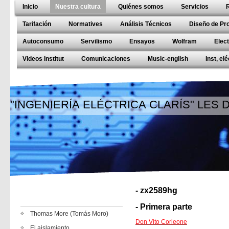
Inicio
Nuestra cultura
Quiénes somos
Servicios
Tarifación
Normatives
Análisis Técnicos
Diseño de Pr
Autoconsumo
Servilismo
Ensayos
Wolfram
Elec
Videos Institut
Comunicaciones
Music-english
Inst, el
"INGENIERÍA ELÉCTRICA CLARÍS" LES
- zx2589hg
- Primera parte
Thomas More (Tomás Moro)
Don Vito Corleone
El aislamiento