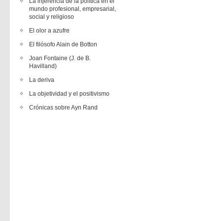
La injerencia de la política en el
mundo profesional, empresarial,
social y religioso
El olor a azufre
El filósofo Alain de Botton
Joan Fontaine (J. de B.
Havilland)
La deriva
La objetividad y el positivismo
Crónicas sobre Ayn Rand