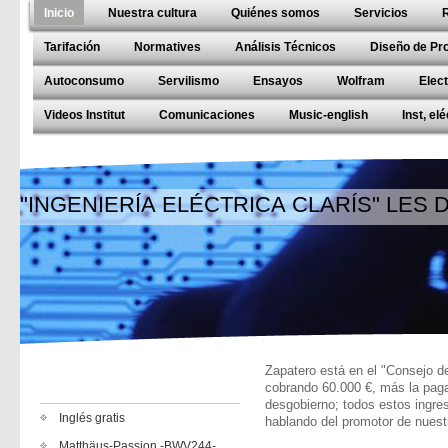
Inicio
Nuestra cultura
Quiénes somos
Servicios
Tarifación
Normatives
Análisis Técnicos
Diseño de Pr
Autoconsumo
Servilismo
Ensayos
Wolfram
Elec
Videos Institut
Comunicaciones
Music-english
Inst, el
"INGENIERÍA ELÉCTRICA CLARÍS" LES
Zapatero está en el "Consejo d
cobrando 60.000 €, más la paga
desgobierno; todos estos ingr
Inglés gratis
hablando del promotor de nuest
Matthäus-Passion -BWV244-