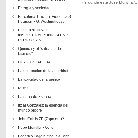
¿Y dónde está José Montilla?...
Energía y sociedad
Barcelona Traction: Frederick S.
Pearson y G. Westinghouse
ELECTRICIDAD:
INSPECCIONES INICIALES Y
PERIÓDICAS
Química y el "salicilato de
bismuto"
ITC-BT.04 FALLIDA
La usurpación de la autoridad
La toxicidad del arsénico
MUSIC
La ruina de España
Itziar González: la esencia del
mundo progre
John Galt is ZP (Zapatero)?
Pepe Montilla y Otilio
Federico Faggin if he is a John