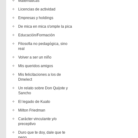
Matemáticas
Licencias de actividad
Empresas y holdings
De mica en mica s'omple la pica
Educación/Formación
Filosofia no pedagógica, sino
real
Volver a ser un niño
Mis queridos amigos
Mis felicitaciones a los de
Dmelect
Un relato sobre Don Quijote y
Sancho
El legado de Kuato
Milton Friedman
Carácter vinculante y/o
preceptivo
Duro que te doy, dale que te
pego.