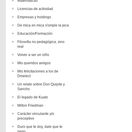
Matemáticas
Licencias de actividad
Empresas y holdings
De mica en mica s'omple la pica
Educación/Formación
Filosofia no pedagógica, sino
real
Volver a ser un niño
Mis queridos amigos
Mis felicitaciones a los de
Dmelect
Un relato sobre Don Quijote y
Sancho
El legado de Kuato
Milton Friedman
Carácter vinculante y/o
preceptivo
Duro que te doy, dale que te
pego.