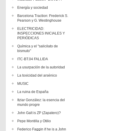
Energía y sociedad
Barcelona Traction: Frederick S.
Pearson y G. Westinghouse
ELECTRICIDAD:
INSPECCIONES INICIALES Y
PERIÓDICAS
Química y el "salicilato de
bismuto"
ITC-BT.04 FALLIDA
La usurpación de la autoridad
La toxicidad del arsénico
MUSIC
La ruina de España
Itziar González: la esencia del
mundo progre
John Galt is ZP (Zapatero)?
Pepe Montilla y Otilio
Federico Faggin if he is a John