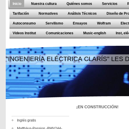
Inicio
Nuestra cultura
Quiénes somos
Servicios
Tarifación
Normatives
Análisis Técnicos
Diseño de Pr
Autoconsumo
Servilismo
Ensayos
Wolfram
Elec
Videos Institut
Comunicaciones
Music-english
Inst, el
"INGENIERÍA ELÉCTRICA CLARÍS" LES
¡EN CONSTRUCCIÓN!
Inglés gratis
Matthäus-Passion -BWV244-