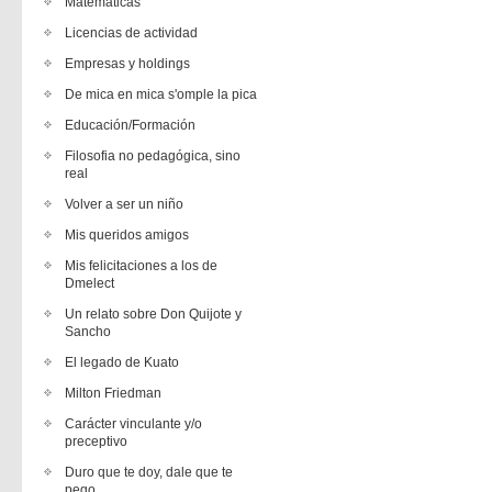
Matemáticas
Licencias de actividad
Empresas y holdings
De mica en mica s'omple la pica
Educación/Formación
Filosofia no pedagógica, sino
real
Volver a ser un niño
Mis queridos amigos
Mis felicitaciones a los de
Dmelect
Un relato sobre Don Quijote y
Sancho
El legado de Kuato
Milton Friedman
Carácter vinculante y/o
preceptivo
Duro que te doy, dale que te
pego.