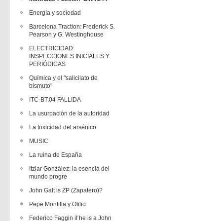
Energía y sociedad
Barcelona Traction: Frederick S.
Pearson y G. Westinghouse
ELECTRICIDAD:
INSPECCIONES INICIALES Y
PERIÓDICAS
Química y el "salicilato de
bismuto"
ITC-BT.04 FALLIDA
La usurpación de la autoridad
La toxicidad del arsénico
MUSIC
La ruina de España
Itziar González: la esencia del
mundo progre
John Galt is ZP (Zapatero)?
Pepe Montilla y Otilio
Federico Faggin if he is a John