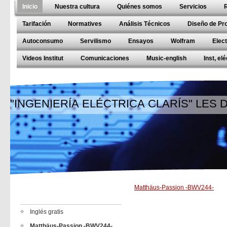
Inicio
Nuestra cultura
Quiénes somos
Servicios
Tarifación
Normatives
Análisis Técnicos
Diseño de Pr
Autoconsumo
Servilismo
Ensayos
Wolfram
Elec
Videos Institut
Comunicaciones
Music-english
Inst, el
"INGENIERÍA ELÉCTRICA CLARÍS" LES
Matthäus-Passion -BWV244-
Inglés gratis
Matthäus-Passion -BWV244-